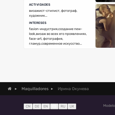
ACTIVIDADES
визажист-стилист, фотограф,
художник...
INTERESES
fasion-индустрия,создание new-
look,визаж во всех его проявлениях,
face-art, фотография,
гламур,современное искусство...
Ирина Окунева
Maquilladores
Modelo
CN
DE
EN
ES
RU
UK