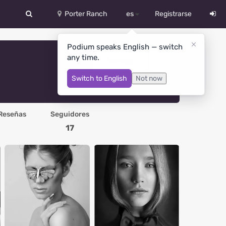
Porter Ranch
es
Registrarse
中文
Podium speaks English — switch
any time.
Deutsch
Mensaje
Switch to English
Not now
English
Español
Reseñas
Seguidores
Русский
17
Український