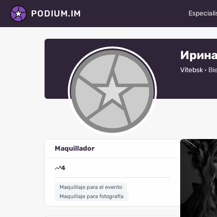
PODIUM.IM
Especiali
Modelos
Ирина
Actores
Vitebsk
· Bi
Bailarin
Fotógra
Estilista
Maquilla
Maquillador
Diseñad
4
Videógr
Maquillaje para el evento
Retocad
Maquillaje para fotografía
Todos lo