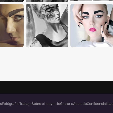
s
Fotógrafos
Trabajo
Sobre el proyecto
Glosario
Acuerdo
Confidencialida