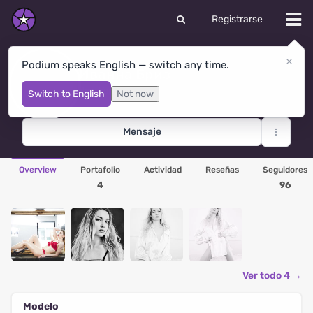
Registrarse
Podium speaks English — switch any time.
Иванна Бриз
New York
· Estados Unidos
Switch to English
Not now
Mensaje
Overview
Portafolio
Actividad
Reseñas
Seguidores
4
96
Ver todo 4 →
Modelo