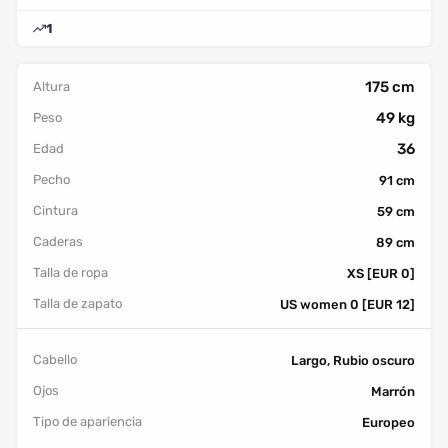
1
175 cm
Altura
49 kg
Peso
36
Edad
Pecho
91 cm
Cintura
59 cm
Caderas
89 cm
Talla de ropa
XS [EUR 0]
Talla de zapato
US women 0 [EUR 12]
Cabello
Largo, Rubio oscuro
Ojos
Marrón
Tipo de apariencia
Europeo