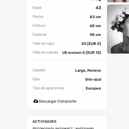
43
Edad
Pecho
83 cm
Cintura
60 cm
Caderas
90 cm
Talla de ropa
XS [EUR 0]
Talla de zapato
US women 0 [EUR 12]
Cabello
Largo, Moreno
Ojos
Gris-azul
Tipo de apariencia
Europeo
Descargar Composite
ACTIVIDADES
фотомодель,визажист : выполняю