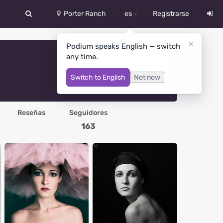
Porter Ranch
es
Registrarse
中文
Podium speaks English — switch
any time.
Deutsch
Mensaje
Switch to English
Not now
English
Español
Reseñas
Seguidores
Русский
163
Український