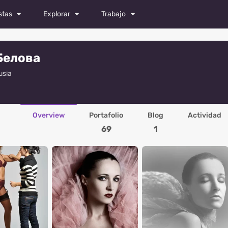
stas
Explorar
Trabajo
Revista
Todos los trabajos
Белова
Fotos
Castings
usia
es
Videos
Publicar vacante
fos
Overview
Portafolio
Blog
Actividad
s
69
1
dores
ores de moda
afos
ores
s especialistas