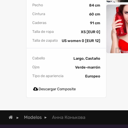
Pecho
84 cm
Cintura
60 cm
Caderas
91 cm
Talla de ropa
XS [EUR 0]
Talla de zapato
US women 0 [EUR 12]
Cabello
Largo, Castaño
Ojos
Verde-marrón
Tipo de apariencia
Europeo
Descargar Composite
Анна Конькова
Modelos