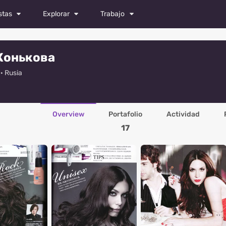
stas
Explorar
Trabajo
Revista
Todos los trabajos
Конькова
Fotos
Castings
· Rusia
es
Videos
Publicar vacante
fos
Overview
Portafolio
Actividad
s
17
dores
ores de moda
afos
ores
s especialistas