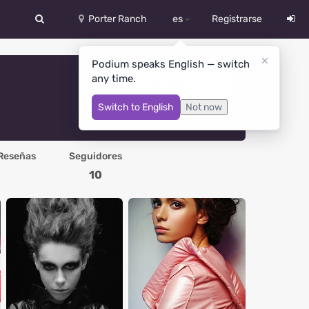
Porter Ranch
es
Registrarse
中文
Podium speaks English — switch
any time.
Deutsch
Mensaje
Switch to English
Not now
English
Español
Reseñas
Seguidores
Русский
10
Український