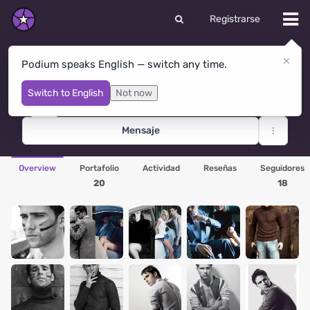
Registrarse
Podium speaks English — switch any time.
Андрей Павлов
Moscow
· Rusia
Switch to English
Not now
Mensaje
Overview
Portafolio
Actividad
Reseñas
Seguidores
20
18