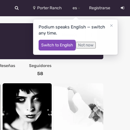
Porter Ranch
es
Registrarse
中文
Podium speaks English — switch
any time.
Deutsch
Mensaje
Switch to English
Not now
English
Español
Reseñas
Seguidores
Русский
58
Український