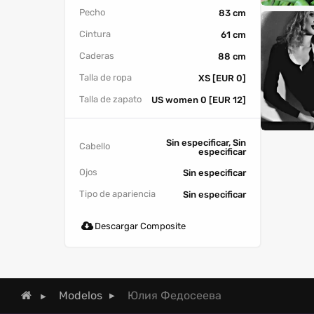
Pecho
83 cm
Cintura
61 cm
Caderas
88 cm
Talla de ropa
XS [EUR 0]
Talla de zapato
US women 0 [EUR 12]
Sin especificar, Sin
Cabello
especificar
Ojos
Sin especificar
Tipo de apariencia
Sin especificar
Descargar Composite
Юлия Федосеева
Modelos