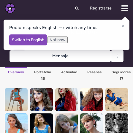
Registrarse
Podium speaks English — switch any time.
Маргарита Пашкевич
St Petersburg
· Rusia
Switch to English
Not now
Mensaje
Overview
Portafolio
Actividad
Reseñas
Seguidores
15
17