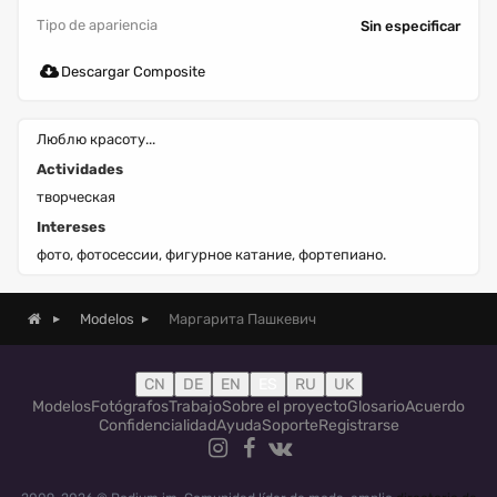
Tipo de apariencia
Sin especificar
Descargar Composite
Люблю красоту...
Actividades
творческая
Intereses
фото, фотосессии, фигурное катание, фортепиано.
Маргарита Пашкевич
Modelos
CN
DE
EN
ES
RU
UK
Modelos
Fotógrafos
Trabajo
Sobre el proyecto
Glosario
Acuerdo
Confidencialidad
Ayuda
Soporte
Registrarse