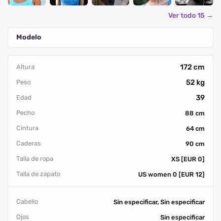
Ver todo 15 →
Modelo
172 cm
Altura
52 kg
Peso
39
Edad
Pecho
88 cm
Cintura
64 cm
Caderas
90 cm
Talla de ropa
XS [EUR 0]
Talla de zapato
US women 0 [EUR 12]
Cabello
Sin especificar, Sin especificar
Ojos
Sin especificar