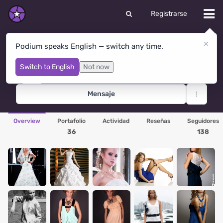
Registrarse
Podium speaks English — switch any time.
Ольвия Люсьен
St Petersburg
· Rusia
Switch to English
Not now
Mensaje
Overview
Portafolio
Actividad
Reseñas
Seguidores
36
138