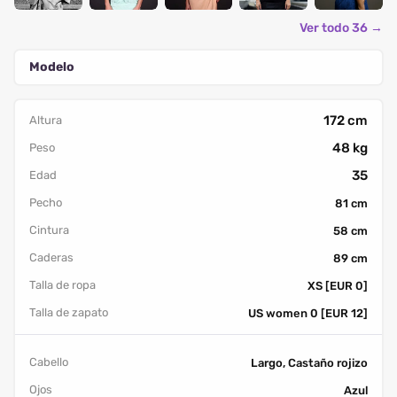
Ver todo 36 →
Modelo
172 cm
Altura
48 kg
Peso
35
Edad
Pecho
81 cm
Cintura
58 cm
Caderas
89 cm
Talla de ropa
XS [EUR 0]
Talla de zapato
US women 0 [EUR 12]
Cabello
Largo, Castaño rojizo
Ojos
Azul