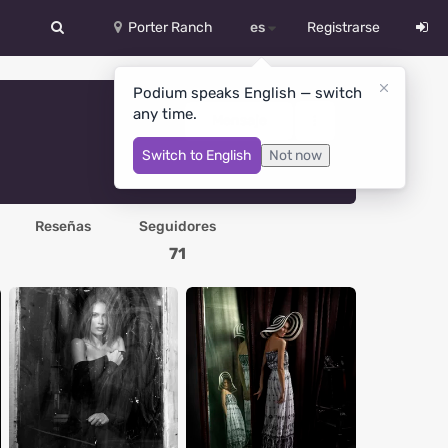
Porter Ranch
es
Registrarse
中文
Podium speaks English — switch
any time.
Deutsch
Mensaje
Switch to English
Not now
English
Español
Reseñas
Seguidores
Русский
71
Український