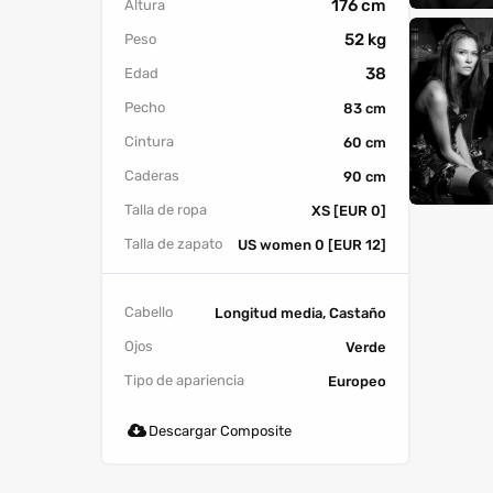
176 cm
Altura
52 kg
Peso
38
Edad
Pecho
83 cm
Cintura
60 cm
Caderas
90 cm
Talla de ropa
XS [EUR 0]
Talla de zapato
US women 0 [EUR 12]
Cabello
Longitud media, Castaño
Ojos
Verde
Tipo de apariencia
Europeo
Descargar Composite