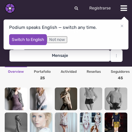
Registrarse
Podium speaks English — switch any time.
Полина Кутняк
Moscow
· Rusia
Switch to English
Not now
Mensaje
Overview
Portafolio
Actividad
Reseñas
Seguidores
25
45