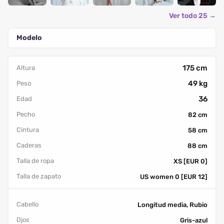
Ver todo 25 →
Modelo
175 cm
Altura
49 kg
Peso
36
Edad
Pecho
82 cm
Cintura
58 cm
Caderas
88 cm
Talla de ropa
XS [EUR 0]
Talla de zapato
US women 0 [EUR 12]
Cabello
Longitud media, Rubio
Ojos
Gris-azul