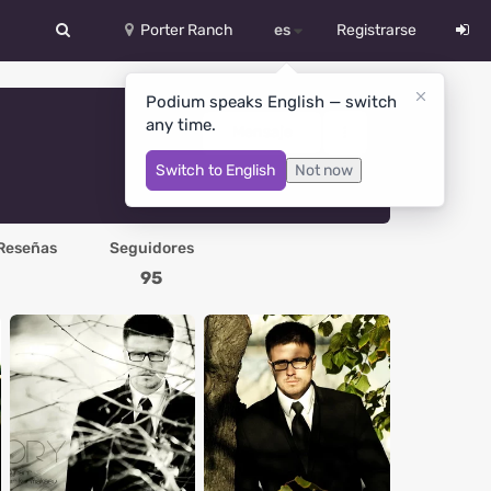
Porter Ranch
es
Registrarse
中文
Podium speaks English — switch
any time.
Deutsch
Mensaje
Switch to English
Not now
English
Español
Reseñas
Seguidores
Русский
95
Український