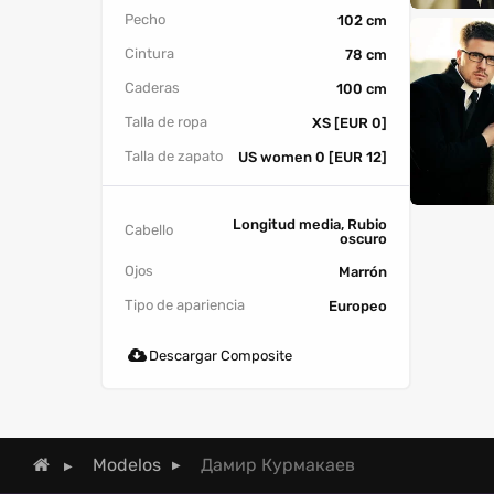
Pecho
102 cm
Cintura
78 cm
Caderas
100 cm
Talla de ropa
XS [EUR 0]
Talla de zapato
US women 0 [EUR 12]
Longitud media, Rubio
Cabello
oscuro
Ojos
Marrón
Tipo de apariencia
Europeo
Descargar Composite
Дамир Курмакаев
Modelos