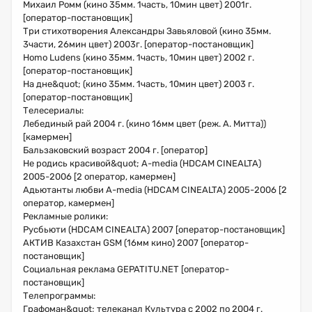
Михаил Ромм (кино 35мм. 1часть, 10мин цвет) 2001г.
[оператор-постановщик]
Три стихотворения Александры Завьяловой (кино 35мм.
3части, 26мин цвет) 2003г. [оператор-постановщик]
Homo Ludens (кино 35мм. 1часть, 10мин цвет) 2002 г.
[оператор-постановщик]
На дне&quot; (кино 35мм. 1часть, 10мин цвет) 2003 г.
[оператор-постановщик]
Телесериалы:
Лебединый рай 2004 г. (кино 16мм цвет (реж. А. Митта))
[камермен]
Бальзаковский возраст 2004 г. [оператор]
Не родись красивой&quot; A-media (HDCAM CINEALTA)
2005-2006 [2 оператор, камермен]
Адьютанты любви A-media (HDCAM CINEALTA) 2005-2006 [2
оператор, камермен]
Рекламные ролики:
Русбьюти (HDCAM CINEALTA) 2007 [оператор-постановщик]
АКТИВ Казахстан GSM (16мм кино) 2007 [оператор-
постановщик]
Социальная реклама GEPATITU.NET [оператор-
постановщик]
Телепрограммы:
Графоман&quot; телеканал Культура с 2002 по 2004 г.