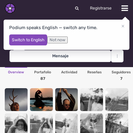
Registrarse
Podium speaks English — switch any time.
Илья Косачев
Moscow
· Rusia
Switch to English
Not now
Mensaje
Overview
Portafolio
Actividad
Reseñas
Seguidores
87
7