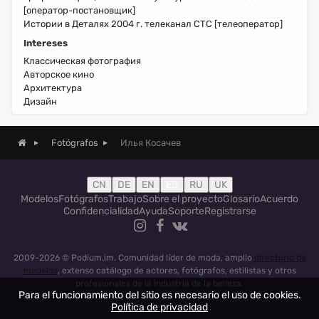
[оператор-постановщик]
Истории в Деталях 2004 г. телеканал СТС [телеоператор]
Intereses
Классическая фотография
Авторское кино
Архитектура
Дизайн
Илья Косачев
Fotógrafos
CN
DE
EN
ES
RU
UK
Modelos
Fotógrafos
Trabajo
Sobre el proyecto
Glosario
Acuerdo
Confidencialidad
Ayuda
Soporte
Registrarse
2009-2026 © Podium.im. Comunidad líder de moda, amplio
directorio de
modelos
, extenso catálogo de actores, fotógrafos, estilistas y otros
profesionales de la industria de la belleza.
Para el funcionamiento del sitio es necesario el uso de cookies.
Política de privacidad