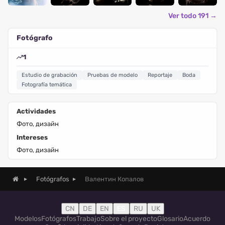
Ver todo 191 →
Fotógrafo
1
Estudio de grabación
Pruebas de modelo
Reportaje
Boda
Fotografía temática
Actividades
Фото, дизайн
Intereses
Фото, дизайн
Валентин Копалов
Fotógrafos
CN
DE
EN
ES
RU
UK
Modelos
Fotógrafos
Trabajo
Sobre el proyecto
Glosario
Acuerdo