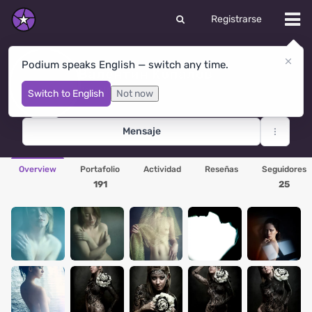
Registrarse
Podium speaks English — switch any time.
Валентин Копалов
Novosibirsk
· Rusia
Switch to English
Not now
Mensaje
Overview
Portafolio
Actividad
Reseñas
Seguidores
191
25