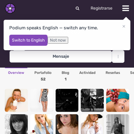
Registrarse
Podium speaks English — switch any time.
Сергей Жучков
Moscow
· Rusia
Switch to English
Not now
Mensaje
Overview
Portafolio
Blog
Actividad
Reseñas
Se
52
1