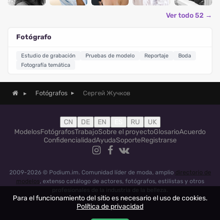
Ver todo 52 →
Fotógrafo
Estudio de grabación
Pruebas de modelo
Reportaje
Boda
Fotografía temática
Сергей Жучков
Fotógrafos
CN
DE
EN
ES
RU
UK
Modelos
Fotógrafos
Trabajo
Sobre el proyecto
Glosario
Acuerdo
Confidencialidad
Ayuda
Soporte
Registrarse
2009-2026 © Podium.im. Comunidad líder de moda, amplio
directorio de
modelos
, extenso catálogo de actores, fotógrafos, estilistas y otros
profesionales de la industria de la belleza.
Para el funcionamiento del sitio es necesario el uso de cookies.
Política de privacidad