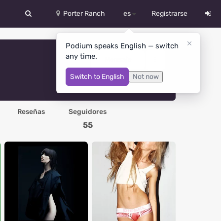
Porter Ranch
es
Registrarse
中文
Podium speaks English — switch
any time.
Deutsch
Mensaje
Switch to English
Not now
English
Español
Reseñas
Seguidores
Русский
55
Український