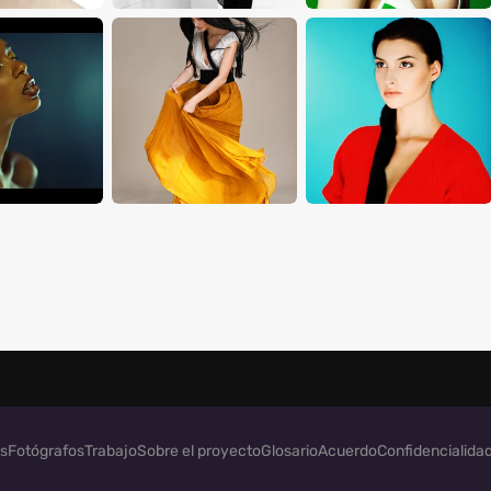
s
Fotógrafos
Trabajo
Sobre el proyecto
Glosario
Acuerdo
Confidencialida