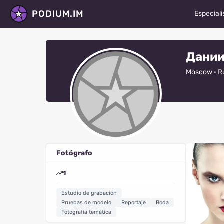
PODIUM.IM
Especiali
Modelos
Дании
Actores
Moscow
· R
Bailarin
Fotógra
Estilista
Maquilla
Fotógrafo
Diseñad
1
Videógr
Estudio de grabación
Retocad
Pruebas de modelo
Reportaje
Boda
Fotografía temática
Todos lo