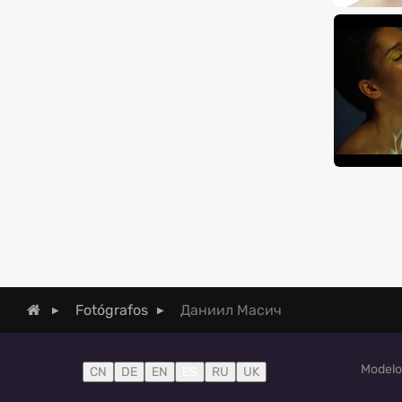
Даниил Масич
Fotógrafos
Modelo
CN
DE
EN
ES
RU
UK