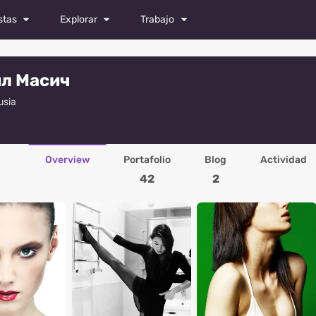
stas
Explorar
Trabajo
Revista
Todos los trabajos
л Масич
Fotos
Castings
usia
es
Videos
Publicar vacante
fos
Overview
Portafolio
Blog
Actividad
s
42
2
dores
ores de moda
afos
ores
s especialistas