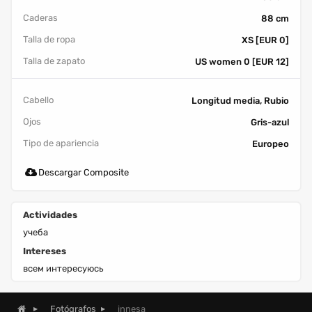
Caderas
88 cm
Talla de ropa
XS [EUR 0]
Talla de zapato
US women 0 [EUR 12]
Cabello
Longitud media, Rubio
Ojos
Gris-azul
Tipo de apariencia
Europeo
Descargar Composite
Actividades
учеба
Intereses
всем интересуюсь
innesa
Fotógrafos