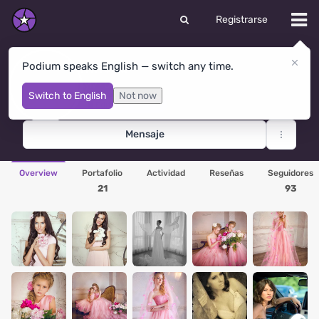
Registrarse
innesa
Podium speaks English — switch any time.
Kyiv
· Ucrania
Switch to English
Not now
Editor's Pick × 2
Mensaje
Overview
Portafolio
Actividad
Reseñas
Seguidores
21
93