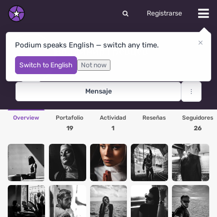
Registrarse
Podium speaks English — switch any time.
Владимир Гревцев
St Petersburg
· Rusia
Switch to English
Not now
Mensaje
Overview
Portafolio
Actividad
Reseñas
Seguidores
19
1
26