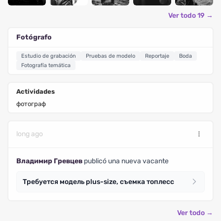
Ver todo 19 →
Fotógrafo
Estudio de grabación
Pruebas de modelo
Reportaje
Boda
Fotografía temática
Actividades
фотограф
long ago
Владимир Гревцев
publicó una nueva vacante
Требуется модель plus-size, съемка топлесс
Ver todo →