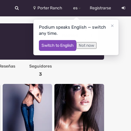
Porter Ranch
es
Registrarse
中文
Podium speaks English — switch
any time.
Deutsch
Mensaje
Switch to English
Not now
English
Español
Reseñas
Seguidores
Русский
3
Український