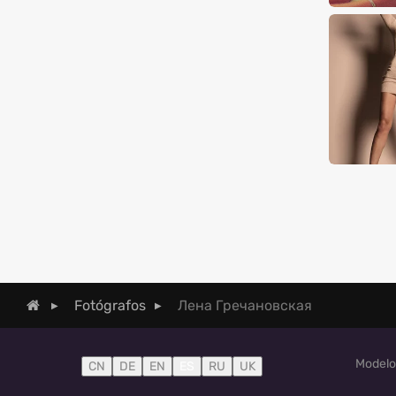
Лена Гречановская
Fotógrafos
Modelo
CN
DE
EN
ES
RU
UK