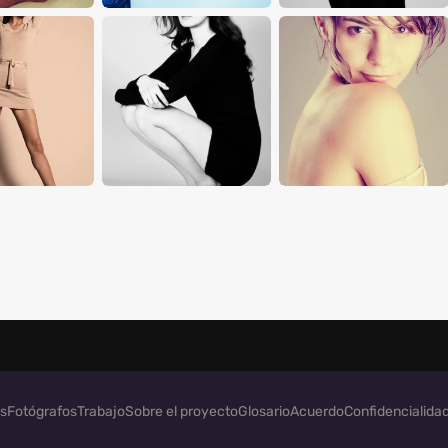
s
Fotógrafos
Trabajo
Sobre el proyecto
Glosario
Acuerdo
Confidencialida