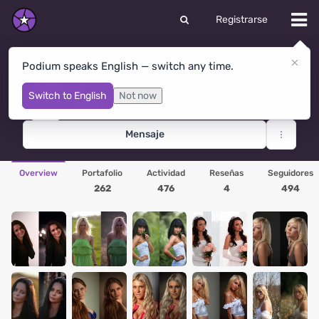
Registrarse
Дмитрий Булатов
Podium speaks English — switch any time.
Moscow
· Rusia
Switch to English
Not now
Premium
Editor's Pick × 1
Mensaje
Overview
Portafolio
Actividad
Reseñas
Seguidores
262
476
4
494