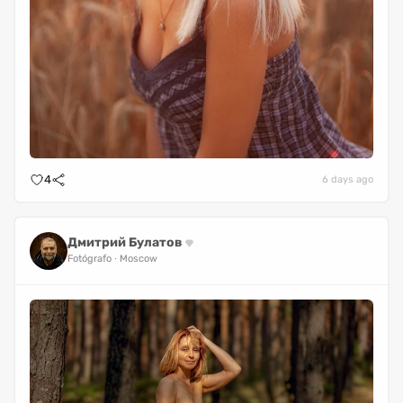
4
6 days ago
Дмитрий Булатов
Fotógrafo
Moscow