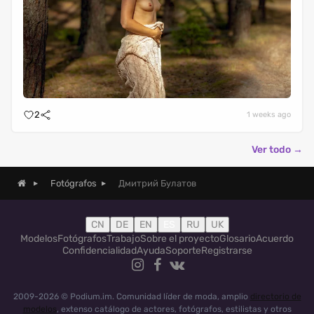
2
1 weeks ago
Ver todo →
Дмитрий Булатов
Fotógrafos
CN
DE
EN
ES
RU
UK
Modelos
Fotógrafos
Trabajo
Sobre el proyecto
Glosario
Acuerdo
Confidencialidad
Ayuda
Soporte
Registrarse
2009-2026 © Podium.im. Comunidad líder de moda, amplio
directorio de
modelos
, extenso catálogo de actores, fotógrafos, estilistas y otros