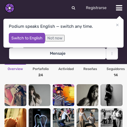
Registrarse
Podium speaks English — switch any time.
Sofia.vinova
Moscow
· Rusia
Switch to English
Not now
Mensaje
Overview
Portafolio
Actividad
Reseñas
Seguidores
24
14