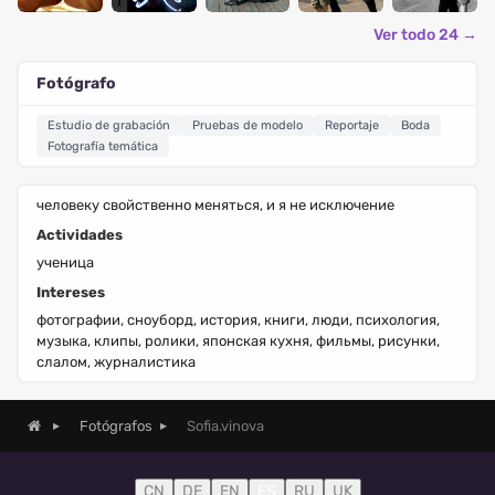
Ver todo 24 →
Fotógrafo
Estudio de grabación
Pruebas de modelo
Reportaje
Boda
Fotografía temática
человеку свойственно меняться, и я не исключение
Actividades
ученица
Intereses
фотографии, сноуборд, история, книги, люди, психология,
музыка, клипы, ролики, японская кухня, фильмы, рисунки,
слалом, журналистика
Sofia.vinova
Fotógrafos
CN
DE
EN
ES
RU
UK