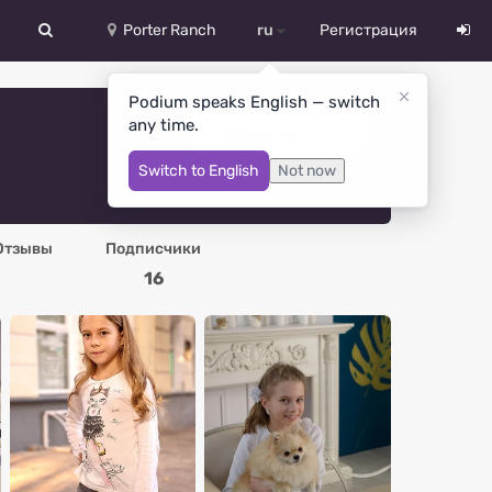
Porter Ranch
ru
Регистрация
中文
Podium speaks English — switch
any time.
Deutsch
Сообщение
Switch to English
Not now
English
Español
Отзывы
Подписчики
Русский
16
Український