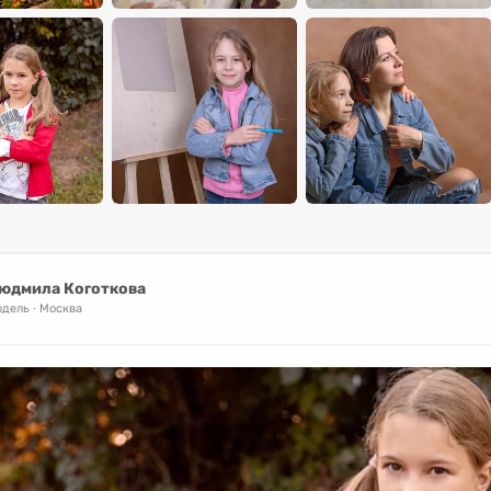
юдмила Коготкова
одель
Москва