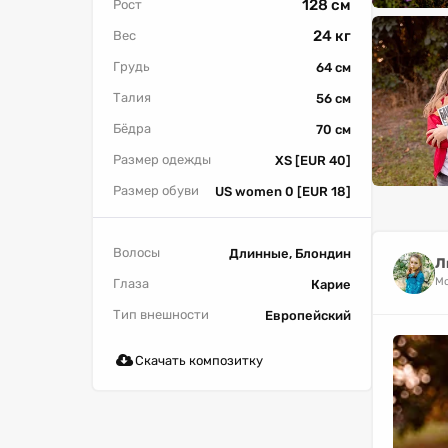
128 см
Рост
24 кг
Вес
Грудь
64 см
Талия
56 см
Бёдра
70 см
Размер одежды
XS [EUR 40]
Размер обуви
US women 0 [EUR 18]
Волосы
Длинные, Блондин
Л
М
Глаза
Карие
Тип внешности
Европейский
Скачать композитку