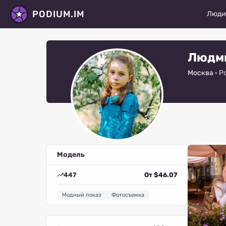
PODIUM.IM
Люд
Моде
Людми
Актё
Москва
· Р
Танц
Фото
Стил
Виза
Модель
Диза
447
От $46.07
Виде
Модный показ
Фотосъемка
Рету
Все 