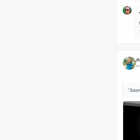
Л
ос
“Здор