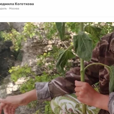
юдмила Коготкова
одель
Москва