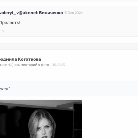
valeryi_v@ukr.net Виниченко
13 Dec 2024
Прелесть!
2
юдмила Коготкова
тавил(а) комментарий к фото
05.12.23
ово!”