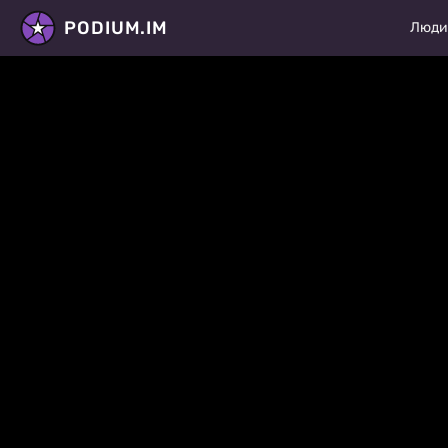
PODIUM.IM
Люд
Моде
Актё
Танц
Фото
Стил
Виза
Диза
Виде
Рету
Все 