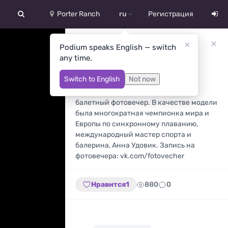
Porter Ranch
ru
Регистрация
中文
Балетный фотовечер
Podium speaks English — switch
any time.
Deutsch
Rialovev Райсгард
Фотограф
Switch to English
Not now
English
В фотостудии pfstudio.ru прошел
балетный фотовечер. В качестве модели
Español
была многократная чемпионка мира и
Европы по синхронному плаванию,
Русский
международный мастер спорта и
балерина, Анна Удовик. Запись на
Український
фотовечера: vk.com/fotovecher
Нравится
1
880
0