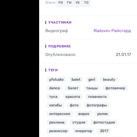
Share:
FB
TW
VK
TG
УЧАСТНИКИ
Видеограф
Rialovev Райсгард
ПОДРОБНЕЕ
Опубликовано
21.01.17
ТЕГИ
pfstudio
balet
gerl
beauty
dance
балет
танцы
фотовечер
туса
красота
плавность
изгибы
фото
фотографы
интересное
видео
ролик
реклама
студия
фотостудия
режиссер
оператор
2017