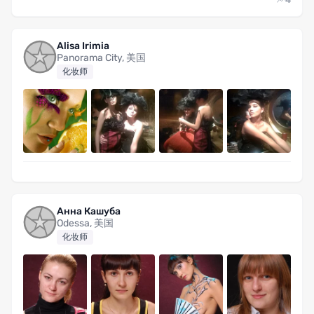
4
Alisa Irimia
Panorama City, 美国
化妆师
Анна Кашуба
Odessa, 美国
化妆师