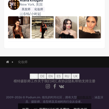
Alana Khugati
New York, 美国
美发师
化妆师
$15/小时起
化妆师
CN
DE
EN
ES
RU
UK
模特
摄影师
工作
关于我们
词汇表
协议
隐私
帮助
支持
注册
2009-2026 © Podium.im. 领先的时尚社区，拥有大型
模特数据库
，涵盖演
员、摄影师、造型师及其他时尚行业从业者。