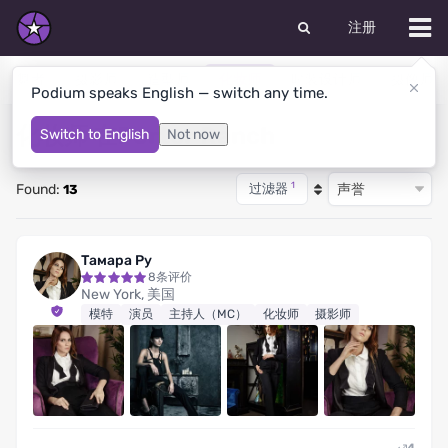
注册
舞者
摄影师
造型师
化妆师
时装设计师
摄像师
Podium speaks English — switch any time.
化妆师 在Porter Ranch
Switch to English
Not now
1
Found:
过滤器
13
Тамара Ру
8条评价
New York, 美国
模特
演员
主持人（MC）
化妆师
摄影师