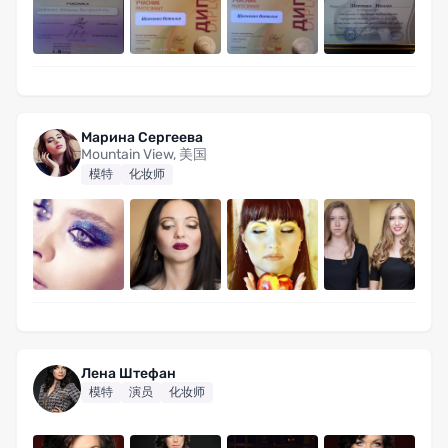
Марина Сергеева
Mountain View, 美国
模特
化妆师
Лена Штефан
模特
演员
化妆师