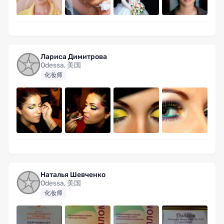
Лариса Димитрова
Odessa, 美国
化妆师
Наталья Шевченко
Odessa, 美国
化妆师