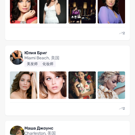
2
Юлия Бриг
Miami Beach, 美国
美发师
化妆师
2
Маша Джоунс
Charleston, 美国