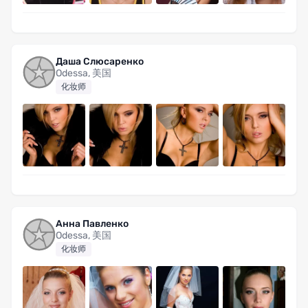
Даша Слюсаренко
Odessa, 美国
化妆师
Анна Павленко
Odessa, 美国
化妆师