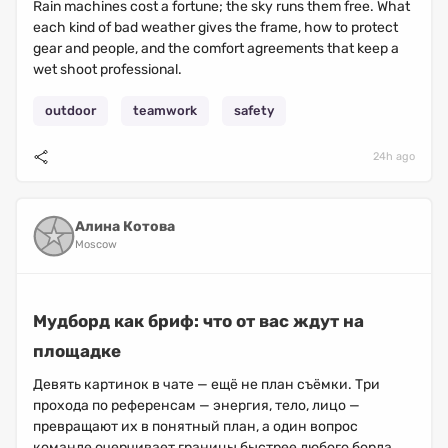
Rain machines cost a fortune; the sky runs them free. What
each kind of bad weather gives the frame, how to protect
gear and people, and the comfort agreements that keep a
wet shoot professional.
outdoor
teamwork
safety
24h ago
Алина Котова
Moscow
Мудборд как бриф: что от вас ждут на
площадке
Девять картинок в чате — ещё не план съёмки. Три
прохода по референсам — энергия, тело, лицо —
превращают их в понятный план, а один вопрос
команде очерчивает границы быстрее любого борда....