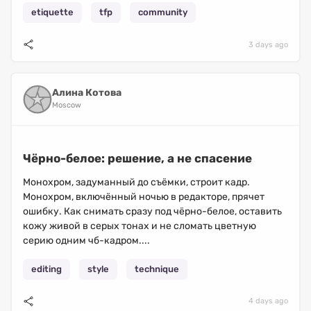
etiquette
tfp
community
3 days ago
Алина Котова
Moscow
Чёрно-белое: решение, а не спасение
Монохром, задуманный до съёмки, строит кадр.
Монохром, включённый ночью в редакторе, прячет
ошибку. Как снимать сразу под чёрно-белое, оставить
кожу живой в серых тонах и не сломать цветную
серию одним чб-кадром....
editing
style
technique
4 days ago