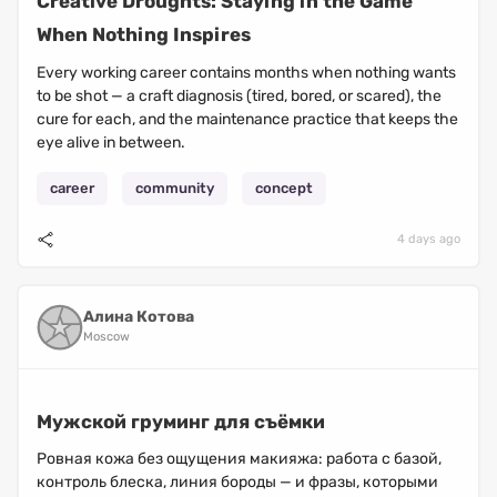
Creative Droughts: Staying in the Game
When Nothing Inspires
Every working career contains months when nothing wants
to be shot — a craft diagnosis (tired, bored, or scared), the
cure for each, and the maintenance practice that keeps the
eye alive in between.
career
community
concept
4 days ago
Алина Котова
Moscow
Мужской груминг для съёмки
Ровная кожа без ощущения макияжа: работа с базой,
контроль блеска, линия бороды — и фразы, которыми