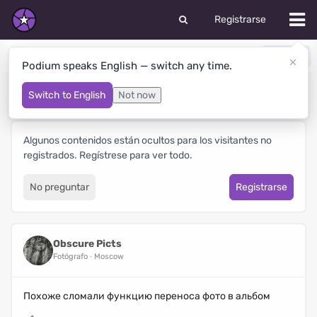
Registrarse
Revista
Fotos
Videos
Eventos
TFP
Blogs
Podium speaks English — switch any time.
Blogs
Switch to English
Not now
Algunos contenidos están ocultos para los visitantes no
registrados. Regístrese para ver todo.
No preguntar
Registrarse
Obscure Picts
Fotógrafo
Moscow
Похоже сломали функцию переноса фото в альбом