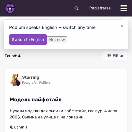
Registrarse
Todos los trabajos
Castings
Trabajos para mí
Podium speaks English — switch any time.
Todos los trabajos
Switch to English
Not now
Publicar vacante
Filtrar
Found:
4
Starring
Fotógrafo
Poitiers
Модель лайфстайл
Нужны модели для сьемки лайфстайл, гламур. 4 часа
200$. Сьемка на улице и на локации.
Ucrania