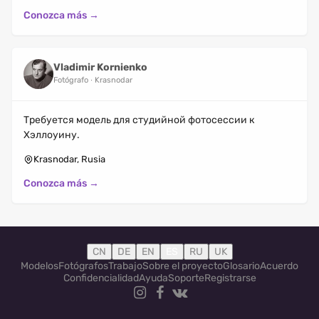
Conozca más →
Vladimir Kornienko
Fotógrafo
Krasnodar
Требуется модель для студийной фотосессии к
Хэллоуину.
Krasnodar, Rusia
Conozca más →
CN
DE
EN
ES
RU
UK
Modelos
Fotógrafos
Trabajo
Sobre el proyecto
Glosario
Acuerdo
Confidencialidad
Ayuda
Soporte
Registrarse