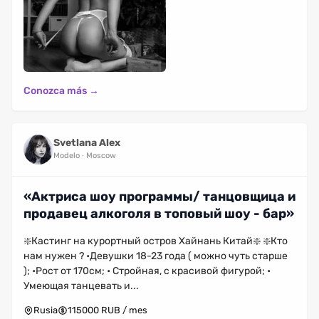
Conozca más →
Svetlana Alex
Modelo
Moscow
«Актриса шоу программы/ танцовщица и
продавец алкоголя в топовый шоу - бар»
❇️Кастинг на курортный остров Хайнань Китай❇️ ❇️Кто
нам нужен ? •Девушки 18-23 года ( можно чуть старше
); •Рост от 170см; • Стройная, с красивой фигурой; •
Умеющая танцевать и...
Rusia
115000 RUB / mes