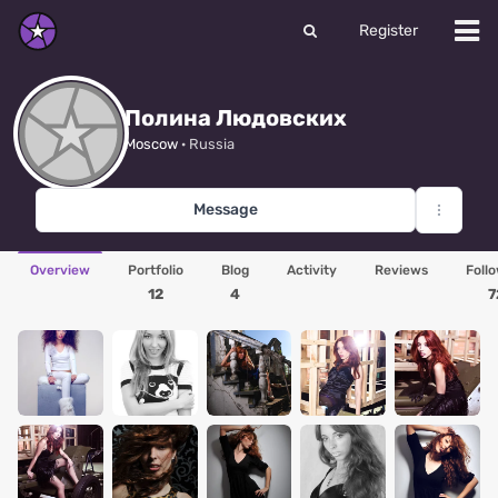
Register
Полина Людовских
Moscow
· Russia
Message
Overview
Portfolio
Blog
Activity
Reviews
Foll
12
4
7