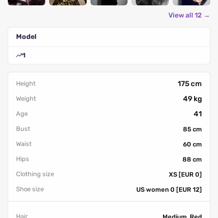
View all 12 →
Model
1
175 cm
Height
49 kg
Weight
41
Age
Bust
85 cm
Waist
60 cm
Hips
88 cm
Clothing size
XS [EUR 0]
Shoe size
US women 0 [EUR 12]
Hair
Medium, Red