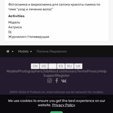
Фотосъемка и видеосъемка для салона красоты съемка по
теме "уход и лечение волос"
Activities
Модель
Актриса
Dj
Журналист/телеведущая
Полина Людовских
Models
CN
DE
EN
ES
RU
UK
Models
Photographers
Job
About us
Glossary
Terms
Privacy
Help
Support
Register
2009-2026 © Podium.im. International social network for models,
photographers and creative professionals.
We use cookies to ensure you get the best experience on our
website.
Privacy Policy