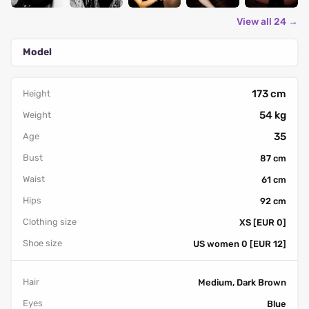
View all 24 →
Model
173 cm
Height
54 kg
Weight
35
Age
Bust
87 cm
Waist
61 cm
Hips
92 cm
Clothing size
XS [EUR 0]
Shoe size
US women 0 [EUR 12]
Hair
Medium, Dark Brown
Eyes
Blue