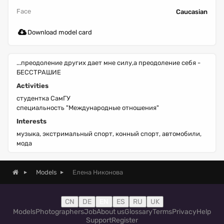
Face
Caucasian
Download model card
...преодоление других дает мне силу,а преодоление себя -
БЕССТРАШИЕ
Activities
студентка СамГУ
специальность "Международные отношения"
Interests
музыка, экстримальный спорт, конный спорт, автомобили,
мода
Елена Никонова
Models
CN
DE
EN
ES
RU
UK
Models
Photographers
Job
About us
Glossary
Terms
Privacy
Help
Support
Register