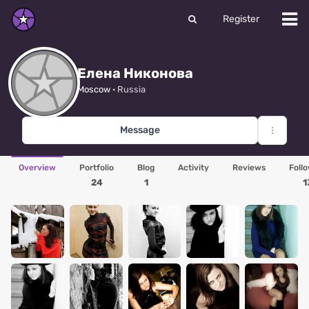
Register
Елена Никонова
Moscow
· Russia
Message
Overview
Portfolio
Blog
Activity
Reviews
Foll
24
1
1