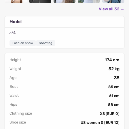
View all 32 →
Model
4
Fashion show
Shooting
174 cm
Height
52 kg
Weight
38
Age
Bust
85 cm
Waist
61 cm
Hips
88 cm
Clothing size
XS [EUR 0]
Shoe size
US women 0 [EUR 12]