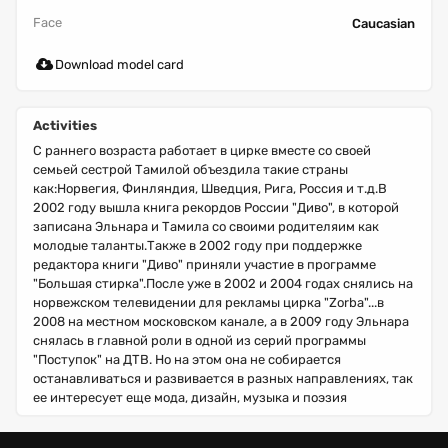
Face
Caucasian
Download model card
Activities
С раннего возраста работает в цирке вместе со своей
семьей сестрой Тамилой объездила такие страны
как:Норвегия, Финляндия, Шведция, Рига, Россия и т.д.В
2002 году вышла книга рекордов России "Диво", в которой
записана Эльнара и Тамила со своими родителяим как
молодые таланты.Также в 2002 году при поддержке
редактора книги "Диво" приняли участие в программе
"Большая стирка".После уже в 2002 и 2004 годах снялись на
норвежском телевидении для рекламы цирка "Zorba"...в
2008 на местном московском канале, а в 2009 году Эльнара
снялась в главной роли в одной из серий программы
"Поступок" на ДТВ. Но на этом она не собирается
останавливаться и развивается в разных направлениях, так
ее интересует еще мода, дизайн, музыка и поэзия