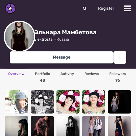
Register
Эльнара Мамбетова
Elektrostal
· Russia
Message
Overview
Portfolio
Activity
Reviews
Followers
48
76