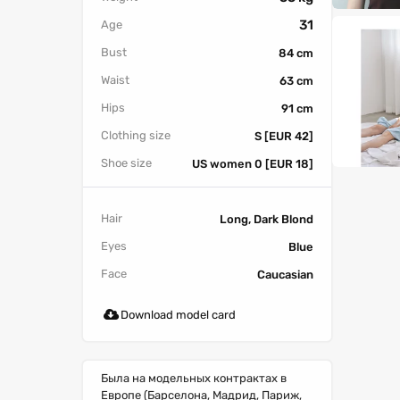
31
Age
Bust
84 cm
Waist
63 cm
Hips
91 cm
Clothing size
S [EUR 42]
Shoe size
US women 0 [EUR 18]
Hair
Long, Dark Blond
Eyes
Blue
Face
Caucasian
Download model card
Была на модельных контрактах в
Европе (Барселона, Мадрид, Париж,