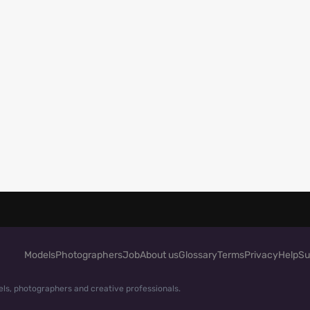
Models
Photographers
Job
About us
Glossary
Terms
Privacy
Help
Su
ls, photographers and creative professionals.