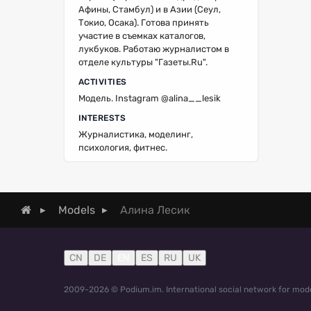
Афины, Стамбул) и в Азии (Сеул,
Токио, Осака). Готова принять
участие в съемках каталогов,
лукбуков. Работаю журналистом в
отделе культуры "Газеты.Ru".
ACTIVITIES
Модель. Instagram @alina__lesik
INTERESTS
Журналистика, моделинг,
психология, фитнес.
Алина Лесик
Models
CN
DE
EN
ES
RU
UK
2009-2026 © Podium.im. International social network for mode