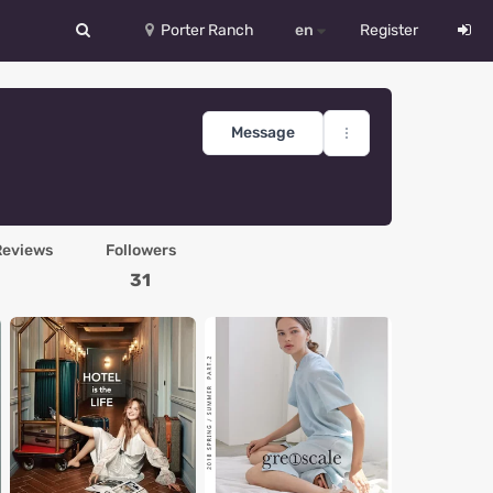
Porter Ranch
en
Register
中文
Deutsch
Message
English
Español
Reviews
Followers
Русский
31
Український