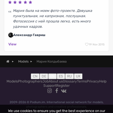
Мария была на моем фото-проекте. Девушка
пунктуальная, не капризная, послушная.
Фотосессия с ней прошла легко, есть много
удачных кадров.
Александр Гавриш
View
1
9 Nov 2015
Мария Колдыбаева
Models
CN
DE
EN
ES
RU
UK
Models
Photographers
Job
About us
Glossary
Terms
Privacy
Help
Support
Register
2009-2026 © Podium.im. International social network for models,
photographers and creative professionals.
We use cookies to ensure you get the best experience on our