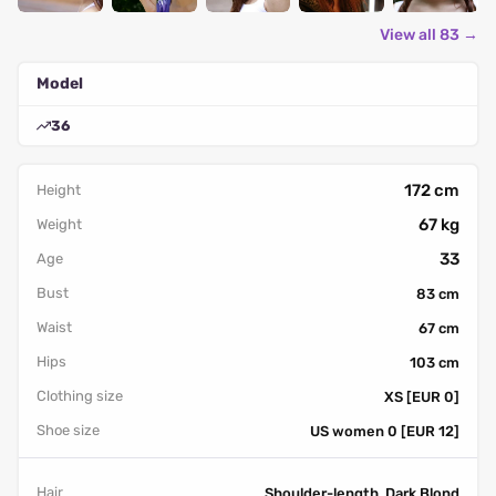
View all 83 →
Model
36
172 cm
Height
67 kg
Weight
33
Age
Bust
83 cm
Waist
67 cm
Hips
103 cm
Clothing size
XS [EUR 0]
Shoe size
US women 0 [EUR 12]
Hair
Shoulder-length, Dark Blond