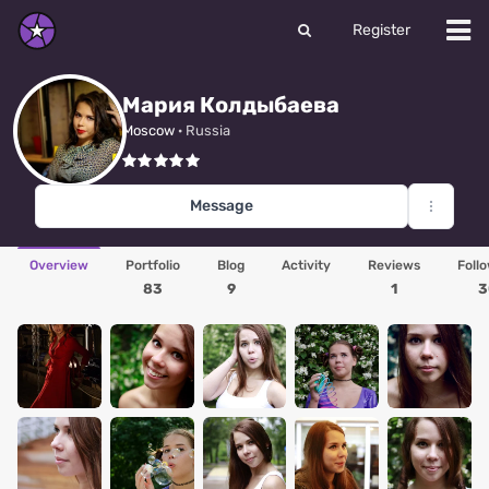
Register
Мария Колдыбаева
Moscow
· Russia
Message
Overview
Portfolio
Blog
Activity
Reviews
Foll
83
9
1
3