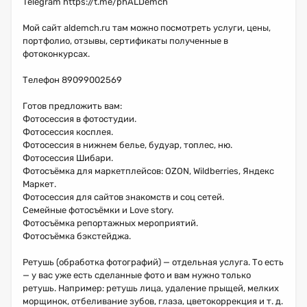
Telegram https://t.me/phALDemch
Мой сайт aldemch.ru там можно посмотреть услуги, цены,
портфолио, отзывы, сертификаты полученные в
фотоконкурсах.
Телефон 89099002569
Готов предложить вам:
Фотосессия в фотостудии.
Фотосессия косплея.
Фотосессия в нижнем белье, будуар, топлес, ню.
Фотосессия Шибари.
Фотосъёмка для маркетплейсов: OZON, Wildberries, Яндекс
Маркет.
Фотосессия для сайтов знакомств и соц сетей.
Семейные фотосъёмки и Lоvе stоry.
Фотосъёмка репортажных мероприятий.
Фотосъёмка бэкстейджа.
Ретушь (обработка фотографий) — отдельная услуга. То есть
— у вас уже есть сделанные фото и вам нужно только
ретушь. Например: ретушь лица, удаление прыщей, мелких
морщинок, отбеливание зубов, глаза, цветокоррекция и т. д.