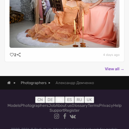
2
4 days ago
View all →
Александр Демченко
Photographers
CN
DE
EN
ES
RU
UK
Models
Photographers
Job
About us
Glossary
Terms
Privacy
Help
Support
Register