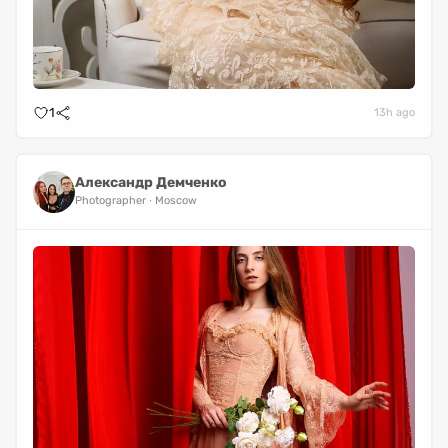
1
13h ago
Александр Демченко
Photographer
Moscow