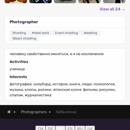
View all 24 →
Photographer
Shooting
Model tests
Event shooting
Wedding
Object shooting
человеку свойственно меняться, и я не исключение
Activities
ученица
Interests
фотографии, сноуборд, история, книги, люди, психология,
музыка, клипы, ролики, японская кухня, фильмы, рисунки,
слалом, журналистика
Sofia.vinova
Photographers
CN
DE
EN
ES
RU
UK