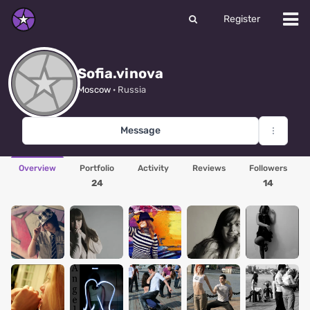
Register
Sofia.vinova
Moscow
· Russia
Message
Overview
Portfolio
Activity
Reviews
Followers
24
14