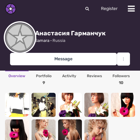
Register
Анастасия Гарманчук
Samara
· Russia
Message
Overview
Portfolio
Activity
Reviews
Followers
9
10