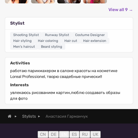
View all 9 →
Stylist
Shooting Stylist
Runway Stylist
Costume Designer
Hair styling
Hair coloring
Hair cut
Hair extension
Men's haircut
Beard styling
Activities
работаю парикмахером в салоне красоты на косметике
Loreal Professionel, творю свадебные прически!!
Interests
увлекаюсь рисованием картин,люблю создавать образы
для фото
Анастасия Гарманчук
Stylists
CN
DE
EN
ES
RU
UK