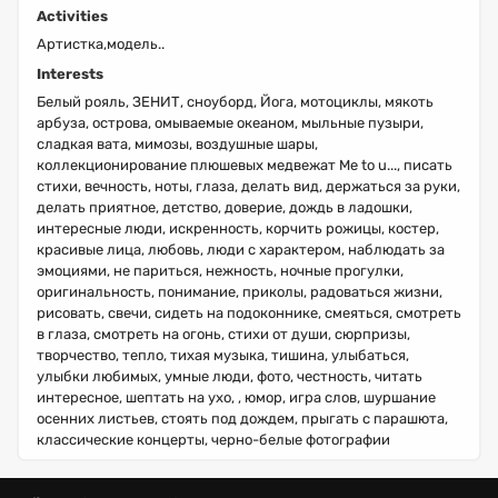
Activities
Артистка,модель..
Interests
Белый рояль, ЗЕНИТ, сноуборд, Йога, мотоциклы, мякоть
арбуза, острова, омываемые океаном, мыльные пузыри,
сладкая вата, мимозы, воздушные шары,
коллекционирование плюшевых медвежат Me to u..., писать
стихи, вечность, ноты, глаза, делать вид, держаться за руки,
делать приятное, детство, доверие, дождь в ладошки,
интересные люди, искренность, корчить рожицы, костер,
красивые лица, любовь, люди с характером, наблюдать за
эмоциями, не париться, нежность, ночные прогулки,
оригинальность, понимание, приколы, радоваться жизни,
рисовать, свечи, сидеть на подоконнике, смеяться, смотреть
в глаза, смотреть на огонь, стихи от души, сюрпризы,
творчество, тепло, тихая музыка, тишина, улыбаться,
улыбки любимых, умные люди, фото, честность, читать
интересное, шептать на ухо, , юмор, игра слов, шуршание
осенних листьев, стоять под дождем, прыгать с парашюта,
классические концерты, черно-белые фотографии