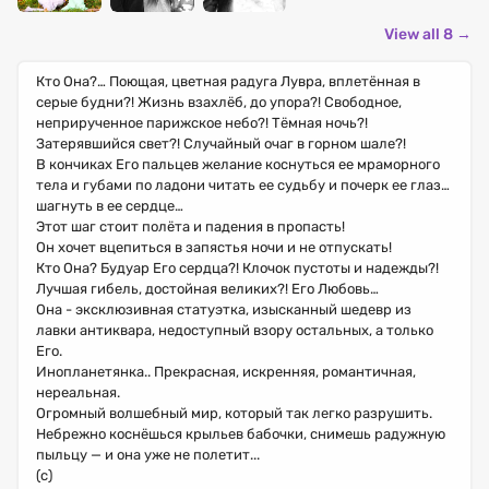
View all 8 →
Кто Она?… Поющая, цветная радуга Лувра, вплетённая в
серые будни?! Жизнь взахлёб, до упора?! Свободное,
неприрученное парижское небо?! Тёмная ночь?!
Затерявшийся свет?! Случайный очаг в горном шале?!
В кончиках Его пальцев желание коснуться ее мраморного
тела и губами по ладони читать ее судьбу и почерк ее глаз…
шагнуть в ее сердце…
Этот шаг стоит полёта и падения в пропасть!
Он хочет вцепиться в запястья ночи и не отпускать!
Кто Она? Будуар Его сердца?! Клочок пустоты и надежды?!
Лучшая гибель, достойная великих?! Его Любовь…
Она - эксклюзивная статуэтка, изысканный шедевр из
лавки антиквара, недоступный взору остальных, а только
Его.
Инопланетянка.. Прекрасная, искренняя, романтичная,
нереальная.
Огромный волшебный мир, который так легко разрушить.
Небрежно коснёшься крыльев бабочки, снимешь радужную
пыльцу — и она уже не полетит...
(с)