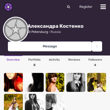
Register
Александра Костенко
St Petersburg
· Russia
Message
Overview
Portfolio
Activity
Reviews
Followers
8
4