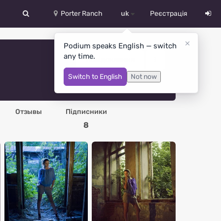
Porter Ranch
uk
Реєстрація
中文
Podium speaks English — switch
any time.
Deutsch
Повідомлення
Switch to English
Not now
English
Español
Отзывы
Підписники
Русский
8
Український