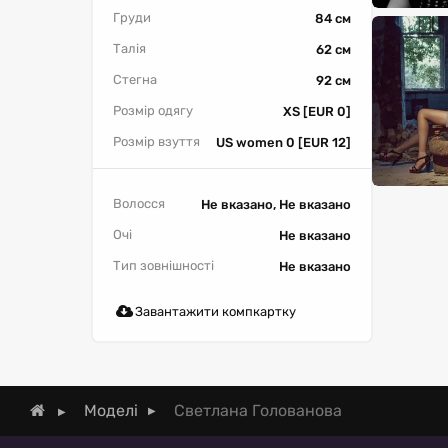
Груди
84 см
Талія
62 см
Стегна
92 см
Розмір одягу
XS [EUR 0]
Розмір взуття
US women 0 [EUR 12]
Волосся
Не вказано, Не вказано
Очі
Не вказано
Тип зовнішності
Не вказано
Завантажити компкартку
Светлана Голованова
Моделі