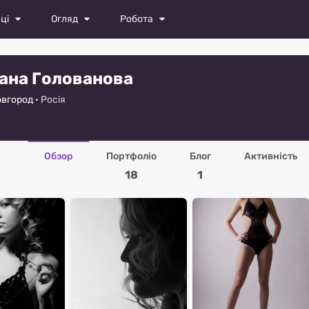
ці
Огляд
Робота
лі
Журнал
Усі вакансії
ана Голованова
ри
Фото
Кастинги
вгород
· Росія
юристи
Відео
Розмістити вакансію
графи
Обзор
Портфоліо
Блог
Активність
істи
18
1
жисти
льєри
ографи
шери
ахівці