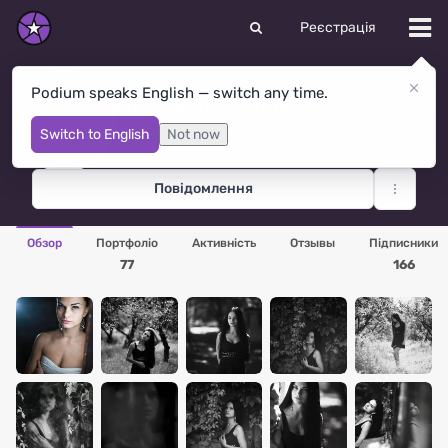
Реєстрація
Podium speaks English — switch any time.
Анастасия Яроцкая
Санкт-Петербург
· Росія
Switch to English
Not now
Повідомлення
Обзор
Портфоліо
Активність
Отзывы
Підписники
77
166