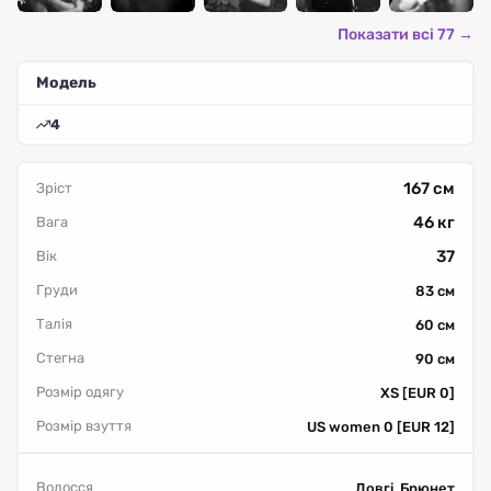
Показати всі 77 →
Модель
4
167 см
Зріст
46 кг
Вага
37
Вік
Груди
83 см
Талія
60 см
Стегна
90 см
Розмір одягу
XS [EUR 0]
Розмір взуття
US women 0 [EUR 12]
Волосся
Довгі, Брюнет