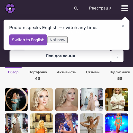
Реєстрація
Podium speaks English — switch any time.
Юлия Садовская
Москва
· Росія
Switch to English
Not now
Повідомлення
Обзор
Портфоліо
Активність
Отзывы
Підписники
43
53