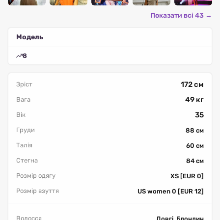
Показати всі 43 →
Модель
8
172 см
Зріст
49 кг
Вага
35
Вік
Груди
88 см
Талія
60 см
Стегна
84 см
Розмір одягу
XS [EUR 0]
Розмір взуття
US women 0 [EUR 12]
Волосся
Довгі, Блондин