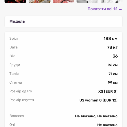
Показати всі 12 →
Модель
188 см
Зріст
78 кг
Вага
36
Вік
Груди
96 см
Талія
71 см
Стегна
99 см
Розмір одягу
XS [EUR 0]
Розмір взуття
US women 0 [EUR 12]
Волосся
Не вказано, Не вказано
Очі
Не вказано