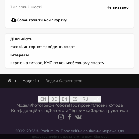
Тип зовнішності
Не вказано
Завантажити компкартку
Діяльність
model, интернет трейдинг, спорт
Інтереси
играю на гитаре, КМС по конькобежному спорту
Вадим Феоктистов
Моделі
CN
DE
EN
ES
RU
UK
Моделі
Фотографи
Робота
Про проект
Словник
Угода
Конфіденційність
Допомога
Підтримка
Зареєструватися
2009-2026 © Podium.im. Професійна соціальна мережа для
представників модельного та шоу-бізнесу.