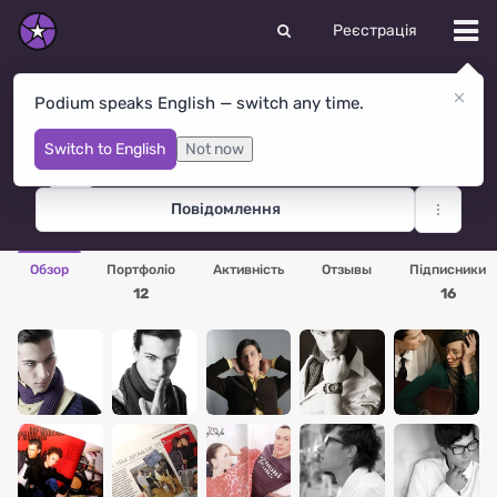
Реєстрація
Podium speaks English — switch any time.
Вадим Феоктистов
Киров
· Росія
Switch to English
Not now
Повідомлення
Обзор
Портфоліо
Активність
Отзывы
Підписники
12
16