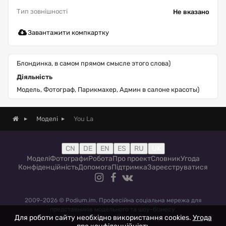
Тип зовнішності
Не вказано
Завантажити компкартку
Блондинка, в самом прямом смысле этого слова)
Діяльність
Модель, Фотограф, Парикмахер, Админ в салоне красоты)
You La
Моделі
CN
DE
EN
ES
RU
UK
Моделі
Фотографи
Робота
Про проект
Словник
Угода
Конфіденційність
Допомога
Підтримка
Зареєструватися
2009-2026 © Podium.im. Професійна соціальна мережа для
представників модельного та шоу-бізнесу.
Для роботи сайту необхідно використання cookies.
Угода