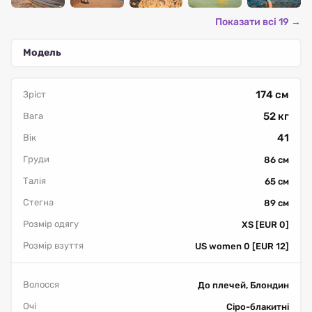
Показати всі 19 →
Модель
174 см
Зріст
52 кг
Вага
41
Вік
Груди
86 см
Талія
65 см
Стегна
89 см
Розмір одягу
XS [EUR 0]
Розмір взуття
US women 0 [EUR 12]
Волосся
До плечей, Блондин
Очі
Сіро-блакитні