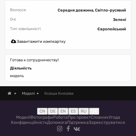
Волосся
Середня довжина, Світло-русявий
Очі
Зелені
Тип зовнішності
Європейський
Завантажити компкартку
Готова к сотрудничеству!
Діяльність
модель
Ксюша Князева
Моделі
CN
DE
EN
ES
RU
UK
Моделі
Фотографи
Робота
Про проект
Словник
Угода
Конфіденційність
Допомога
Підтримка
Зареєструватися