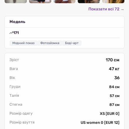
Показати всі 72 →
Модель
171
Модний показ
Фотозйомка
Боді-арт
170 см
Зріст
47 кг
Вага
36
Вік
Груди
84 см
Талія
57 см
Стегна
87 см
Розмір одягу
XS [EUR 0]
Розмір взуття
US women 0 [EUR 12]