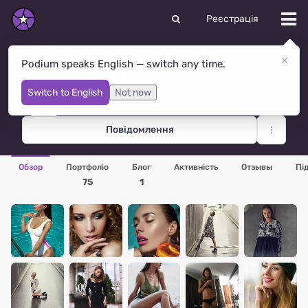
Реєстрація
Podium speaks English — switch any time.
Ксюша Князева
Киев
· Україна
Switch to English
Not now
Повідомлення
Обзор
Портфоліо
Блог
Активність
Отзывы
Пі
75
1