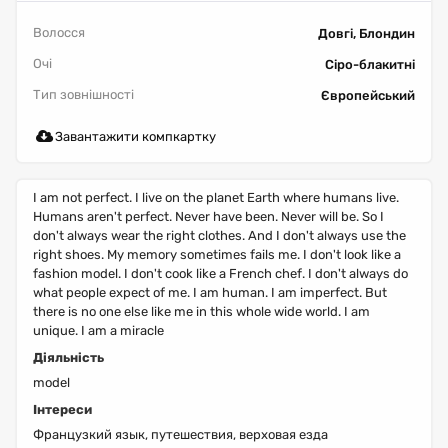
Волосся
Довгі, Блондин
Очі
Сіро-блакитні
Тип зовнішності
Європейський
Завантажити компкартку
I am not perfect. I live on the planet Earth where humans live.
Humans aren't perfect. Never have been. Never will be. So I
don't always wear the right clothes. And I don't always use the
right shoes. My memory sometimes fails me. I don't look like a
fashion model. I don't cook like a French chef. I don't always do
what people expect of me. I am human. I am imperfect. But
there is no one else like me in this whole wide world. I am
unique. I am a miracle
Діяльність
model
Інтереси
Французкий язык, путешествия, верховая езда