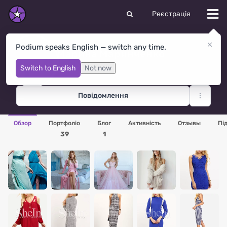
Реєстрація
Podium speaks English — switch any time.
Марина Маринченко
Киев
· Україна
Switch to English
Not now
Повідомлення
Обзор
Портфоліо
Блог
Активність
Отзывы
Пі
39
1