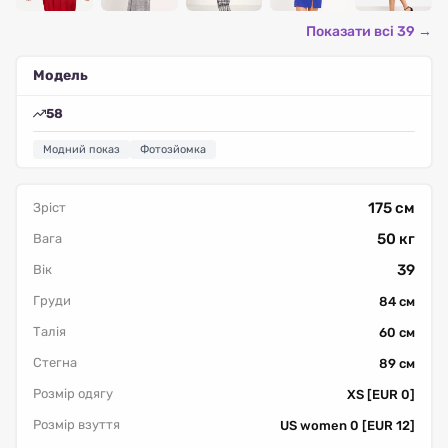
Показати всі 39 →
Модель
58
Модний показ
Фотозйомка
175 см
Зріст
50 кг
Вага
39
Вік
Груди
84 см
Талія
60 см
Стегна
89 см
Розмір одягу
XS [EUR 0]
Розмір взуття
US women 0 [EUR 12]