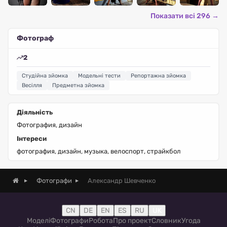
Показати всі 296 →
Фотограф
2
Студійна зйомка
Модельні тести
Репортажна зйомка
Весілля
Предметна зйомка
Діяльність
Фотография, дизайн
Інтереси
фотография, дизайн, музыка, велоспорт, страйкбол
Александр Шевченко
Фотографи
CN
DE
EN
ES
RU
UK
Моделі
Фотографи
Робота
Про проект
Словник
Угода