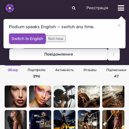
Реєстрація
Podium speaks English — switch any time.
Александр Шевченко
Одесса
· США
Switch to English
Not now
Повідомлення
Обзор
Портфоліо
Активність
Отзывы
Підписники
296
47