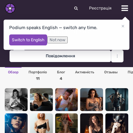
Реєстрація
Podium speaks English — switch any time.
Анатолий Тальков
Новороссийск
· Росія
Switch to English
Not now
Повідомлення
Обзор
Портфоліо
Блог
Активність
Отзывы
Пі
11
4