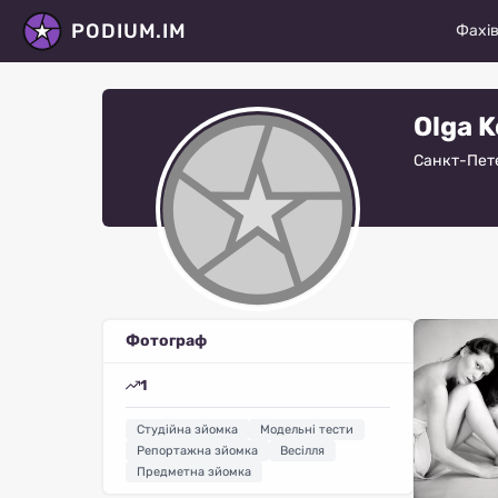
PODIUM.IM
Фахів
Моде
Olga 
Акто
Санкт-Пет
Танц
Фото
Стил
Віза
Фотограф
Моде
1
Віде
Студійна зйомка
Модельні тести
Рету
Репортажна зйомка
Весілля
Предметна зйомка
Всі ф