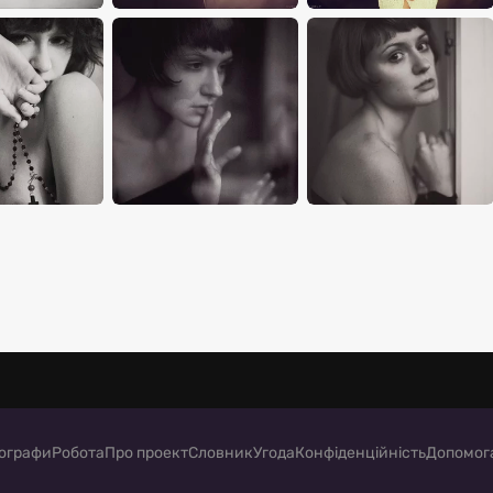
ографи
Робота
Про проект
Словник
Угода
Конфіденційність
Допомог