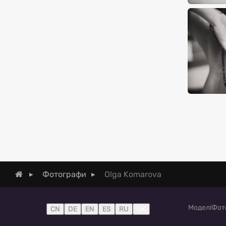
Olga Komarova
Фотографи
Моделі
Фот
CN
DE
EN
ES
RU
UK