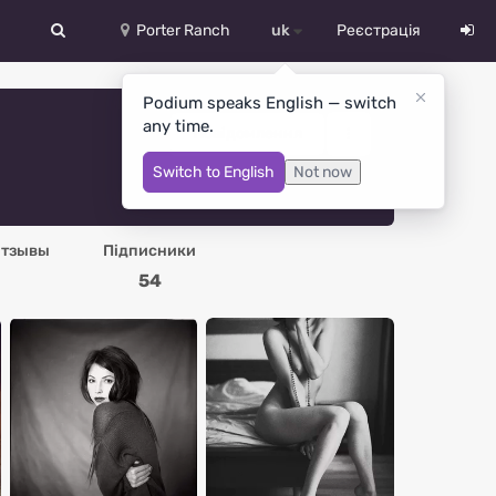
Porter Ranch
uk
Реєстрація
中文
Podium speaks English — switch
any time.
Deutsch
Повідомлення
Switch to English
Not now
English
Español
тзывы
Підписники
Русский
54
Український