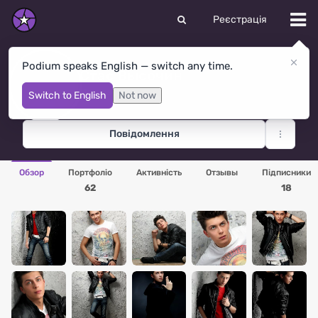
Реєстрація
Podium speaks English — switch any time.
Стас Высочин
Москва
· Росія
Switch to English
Not now
Повідомлення
Обзор
Портфоліо
Активність
Отзывы
Підписники
62
18