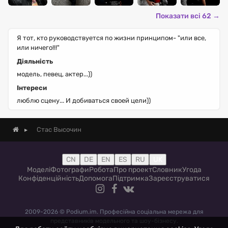
Показати всі 62 →
Я тот, кто руководствуется по жизни принципом- "или все,
или ничего!!!"
Діяльність
модель, певец, актер...))
Інтереси
люблю сцену... И добиваться своей цели))
Стас Высочин
CN
DE
EN
ES
RU
UK
Моделі
Фотографи
Робота
Про проект
Словник
Угода
Конфіденційність
Допомога
Підтримка
Зареєструватися
2009-2026 © Podium.im. Професійна соціальна мережа для
представників модельного та шоу-бізнесу.