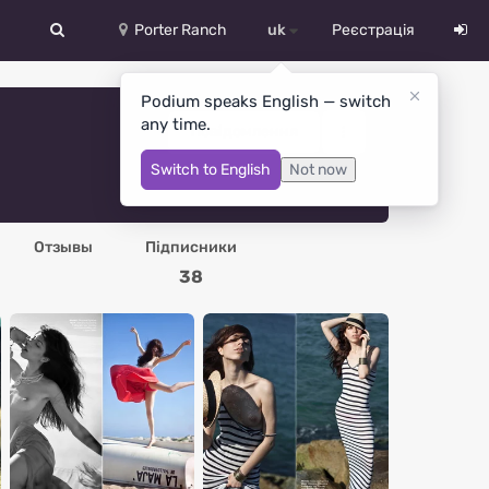
Porter Ranch
uk
Реєстрація
中文
Podium speaks English — switch
any time.
Deutsch
Повідомлення
Switch to English
Not now
English
Español
Отзывы
Підписники
Русский
38
Український