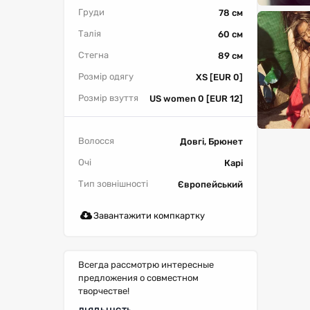
Груди
78 см
Талія
60 см
Стегна
89 см
Розмір одягу
XS [EUR 0]
Розмір взуття
US women 0 [EUR 12]
Волосся
Довгі, Брюнет
Очі
Карі
Тип зовнішності
Європейський
Завантажити компкартку
Всегда рассмотрю интересные
предложения о совместном
творчестве!