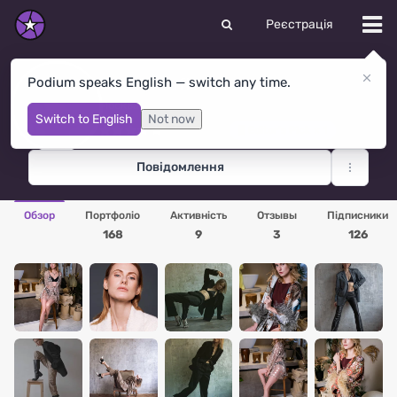
Реєстрація
Svetlanaflovers
Podium speaks English — switch any time.
Москва
· Росія
Switch to English
Not now
Преміум
Editor's Pick × 1
Повідомлення
Обзор
Портфоліо
Активність
Отзывы
Підписники
168
9
3
126