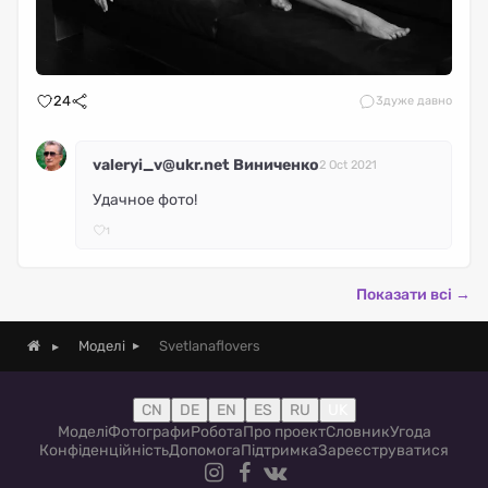
24
3
дуже давно
valeryi_v@ukr.net Виниченко
2 Oct 2021
Удачное фото!
1
Показати всі →
Svetlanaflovers
Моделі
CN
DE
EN
ES
RU
UK
Моделі
Фотографи
Робота
Про проект
Словник
Угода
Конфіденційність
Допомога
Підтримка
Зареєструватися