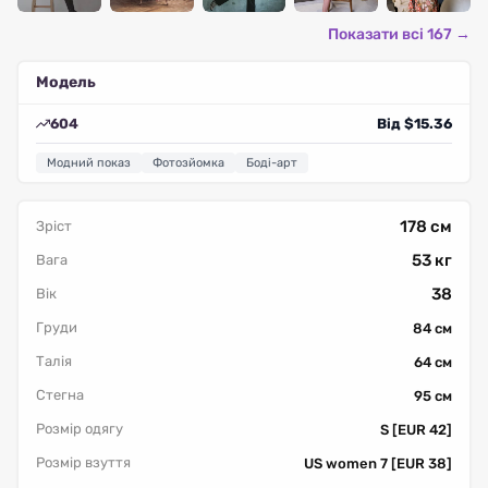
Показати всі 167 →
Модель
604
Від $15.36
Модний показ
Фотозйомка
Боді-арт
178 см
Зріст
53 кг
Вага
38
Вік
Груди
84 см
Талія
64 см
Стегна
95 см
Розмір одягу
S [EUR 42]
Розмір взуття
US women 7 [EUR 38]