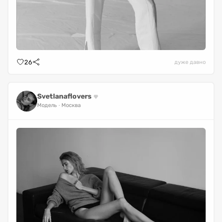
26
дуже давно
Svetlanaflovers
Модель
Москва